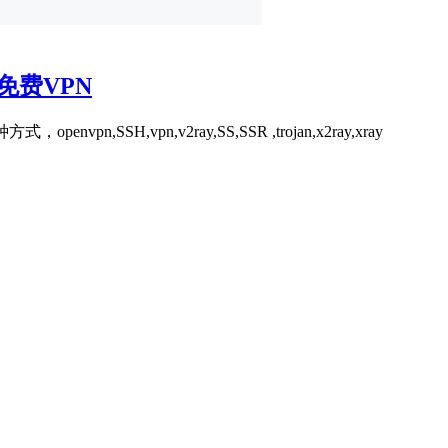
免费VPN
H,vpn,v2ray,SS,SSR ,trojan,x2ray,xray