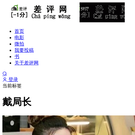
首页
电影
微拍
我要投稿
书
关于差评网
登录
当前标签
戴局长