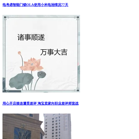
电考虑智能门锁OLA使用小米电池情况77天
用心开店接连遭受差评 淘宝卖家向职业差评师宣战