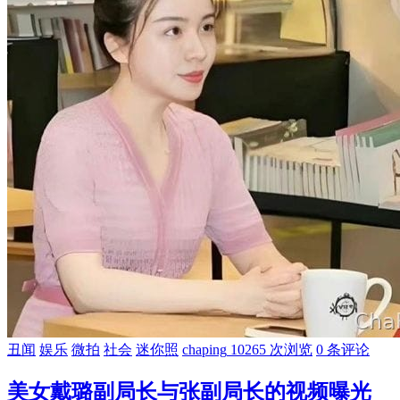
丑闻
娱乐
微拍
社会
迷你照
chaping
10265 次浏览
0 条评论
美女戴璐副局长与张副局长的视频曝光