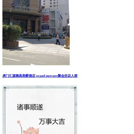
虎门汇源雅高美爵酒店 grand mercure聚会抗议人群