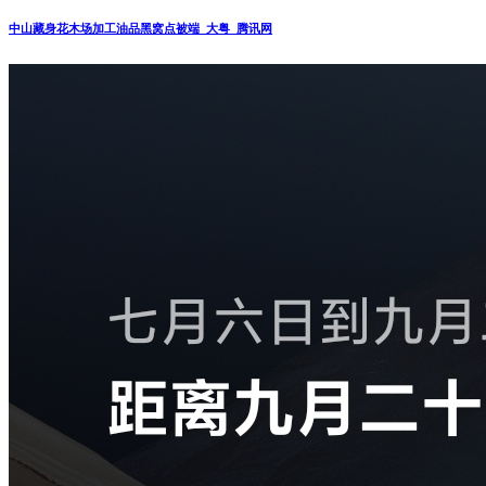
中山藏身花木场加工油品黑窝点被端_大粤_腾讯网