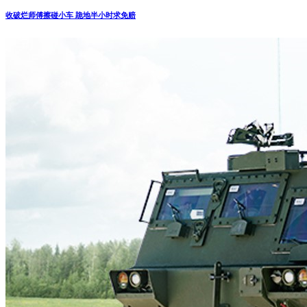
收破烂师傅擦碰小车 跪地半小时求免赔