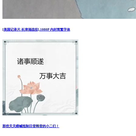
[美国记录片.长津湖战役].1080P 内封简繁字体
那些天天瞎喊抵制日货韩货的小二们！