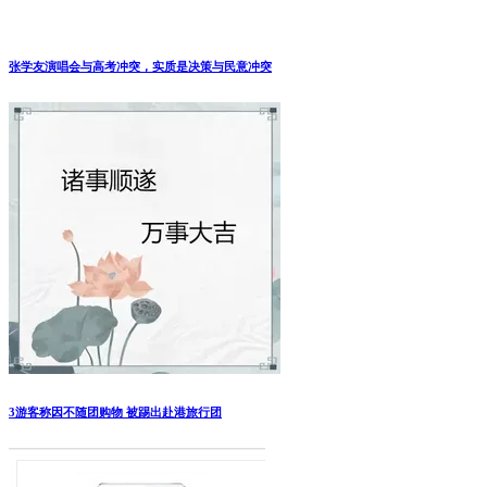
张学友演唱会与高考冲突，实质是决策与民意冲突
3游客称因不随团购物 被踢出赴港旅行团