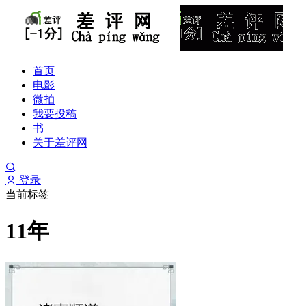
首页
电影
微拍
我要投稿
书
关于差评网
登录
当前标签
11年