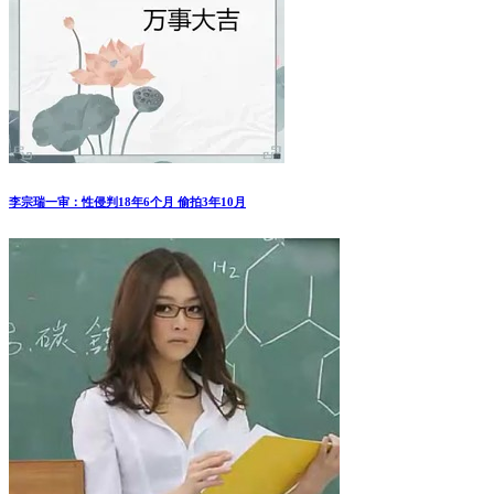
李宗瑞一审：性侵判18年6个月 偷拍3年10月