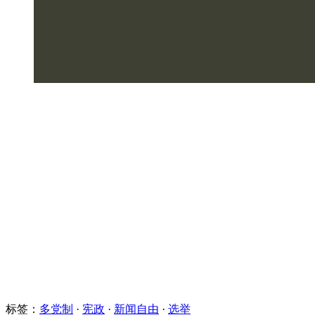
标签：
多党制
·
宪政
·
新闻自由
·
选举