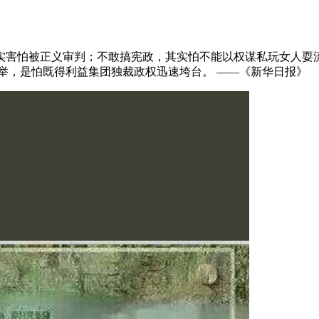
实害怕被正义审判；不敢搞宪政，其实怕不能以权谋私玩女人耍流
举，是怕既得利益集团独裁政权迅速垮台。 ——《新华日报》