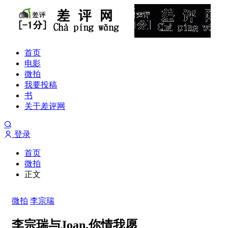
首页
电影
微拍
我要投稿
书
关于差评网
登录
首页
微拍
正文
微拍
李宗瑞
李宗瑞与Joan,你情我愿