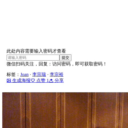
此处内容需要输入密码才查看
请
提交
输
微信扫码关注，回复：
访问密码
，即可获取密码！
入
标签：
Joan
·
李宗瑞
·
李宗裕
密
生成海报
点赞
1
分享
码