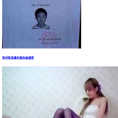
贵州凯里爆炸案告破感受