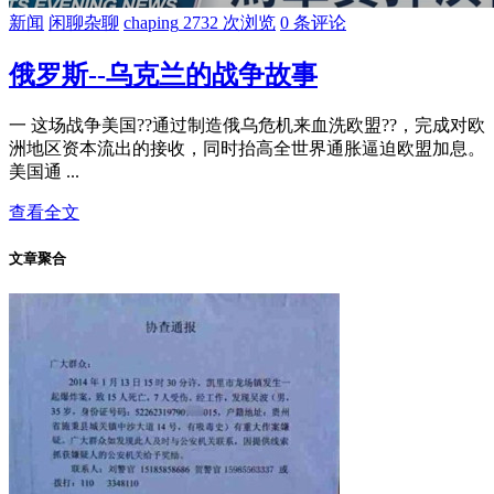
新闻
闲聊杂聊
chaping
2732 次浏览
0 条评论
俄罗斯--乌克兰的战争故事
一 这场战争美国??通过制造俄乌危机来血洗欧盟??，完成对欧
洲地区资本流出的接收，同时抬高全世界通胀逼迫欧盟加息。
美国通 ...
查看全文
文章聚合