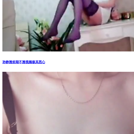
孙静雅前期不雅视频极其恶心