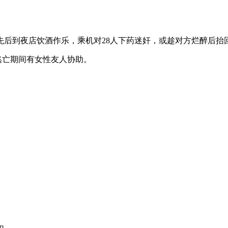
，先后到夜店饮酒作乐，乘机对28人下药迷奸，或趁对方烂醉后
承逃亡期间有女性友人协助。