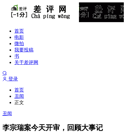
首页
电影
微拍
我要投稿
书
关于差评网
登录
首页
丑闻
正文
丑闻
李宗瑞案今天开审，回顾大事记