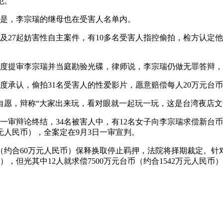
犯。
惊的是，李宗瑞的继母也在受害人名单内。
瑞涉及27起妨害性自主案件，有10多名受害人指控偷拍，检方认
，首度提审李宗瑞并当庭勘验光碟，律师说，李宗瑞仍做无罪答辩，
瑞首度承认，偷拍31名受害人的性爱影片，愿意赔偿每人20万元
是自愿，辩称“大家出来玩，看对眼就一起玩一玩，这是台湾夜店文
院一审辩论终结，34名被害人中，有12名女子向李宗瑞求偿新台币2
万元人民币），全案定在9月3日一审宣判。
万元（约合60万元人民币）保释换取停止羁押，法院将择期裁定。针
），但光其中12人就求偿7500万元台币（约合1542万元人民币