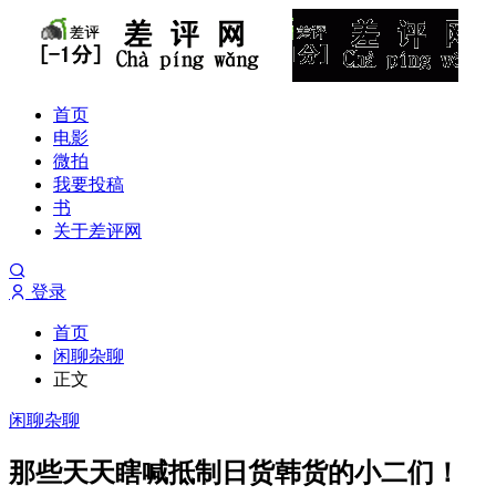
首页
电影
微拍
我要投稿
书
关于差评网
登录
首页
闲聊杂聊
正文
闲聊杂聊
那些天天瞎喊抵制日货韩货的小二们！