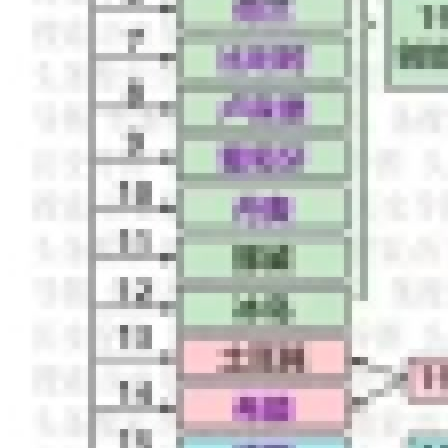
书
社会
闲聊杂聊
2022-04-13
敢言者：鱼杉格松被删贴封号
来自微博： 诺贝尔经济学奖得主阿玛迪亚森关于饥荒的研究有这