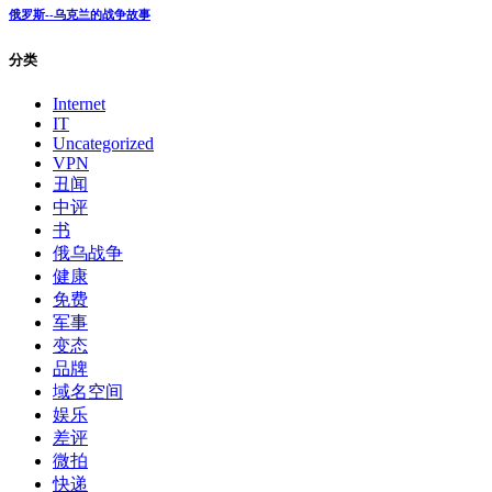
两富二代为凌伊娃吃醋斗殴(图)