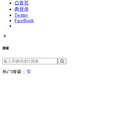
军事
变态
品牌
域名空间
娱乐
差评
微拍
快递
手机
新闻
日本
曝光台
未分类
李宗瑞
消息
生活
电影
疫情
社会
网购
网银