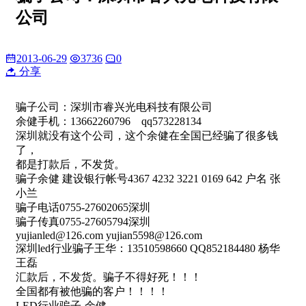
公司
2013-06-29
3736
0
分享
骗子公司：深圳市睿兴光电科技有限公司
余健手机：13662260796 qq573228134
深圳就没有这个公司，这个余健在全国已经骗了很多钱
了，
都是打款后，不发货。
骗子余健 建设银行帐号4367 4232 3221 0169 642 户名 张
小兰
骗子电话0755-27602065深圳
骗子传真0755-27605794深圳
yujianled@126.com
yujian5598@126.com
深圳led行业骗子王华：13510598660 QQ852184480 杨华
王磊
汇款后，不发货。骗子不得好死！！！
全国都有被他骗的客户！！！！
LED行业骗子-余健