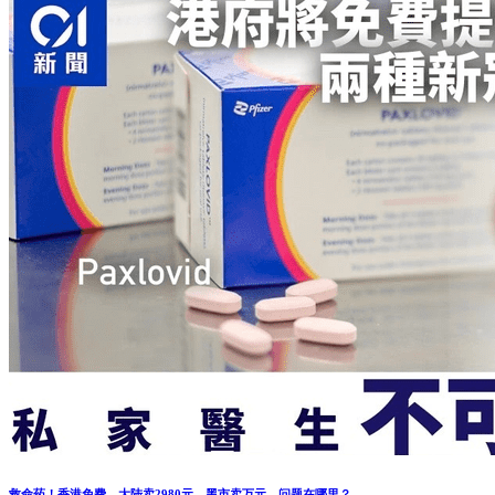
救命药！香港免费，大陆卖2980元，黑市卖万元，问题在哪里？