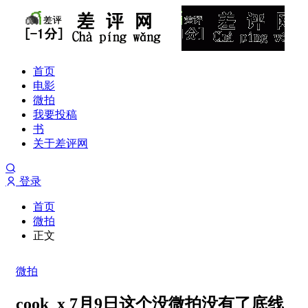
首页
电影
微拍
我要投稿
书
关于差评网
登录
首页
微拍
正文
微拍
cook_x 7月9日这个没微拍没有了底线