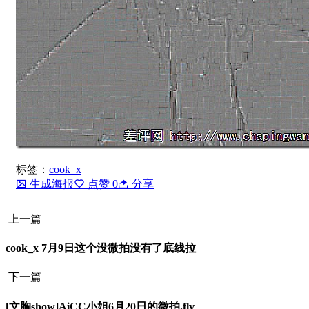
标签：
cook_x
生成海报
点赞
0
分享
上一篇
cook_x 7月9日这个没微拍没有了底线拉
下一篇
[文胸show]AiCC小姐6月20日的微拍.flv