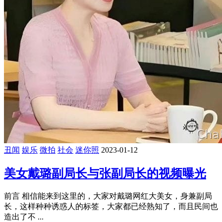
丑闻
娱乐
微拍
社会
迷你照
2023-01-12
美女戴璐副局长与张副局长的视频曝光
前言 相信能来到这里的，大家对戴璐网红大美女，身兼副局
长，这样种种诱惑人的标签，大家都已经熟知了，而且民间也
造出了不 ...