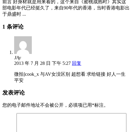
前言 好身材就是用来看的，这个来自《蜜桃成熟时》其实这
部电影年代已经挺久了，来自90年代的香港，当时香港电影出
于鼎盛时 ...
1 条评论
JAy
2013 年 7 月 28 日 下午 5:27
回复
微拍]cook_x 与AV女没区别 超想看 求给链接 好人一生
平安
发表评论
您的电子邮件地址不会被公开，
必填项已用
*
标注。