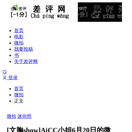
首页
电影
微拍
我要投稿
书
关于差评网
登录
首页
微拍
正文
微拍
迷你照
[文胸show]AiCC小姐6月20日的微