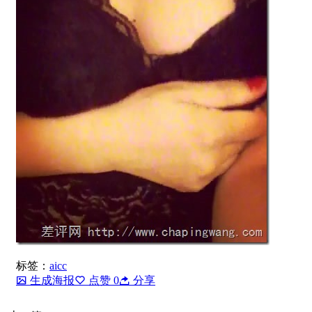
标签：
aicc
生成海报
点赞
0
分享