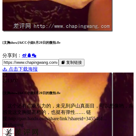
[文胸show]AiCC小姐6月20日的微拍.flv
分享到：
复制链接
点击下载海报
22
2013/07
[文胸show]AiCC小姐6月20日的微拍.flv
这个还有点吸引力的，未见到庐山真面目，可以想像哟，亲
感觉这文胸挺高档的，也挺有弹性…… 链
接:http://pan.baidu.com/share/link?shareid=3455461...
@ chaping