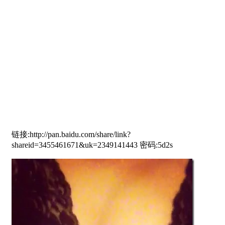
链接:http://pan.baidu.com/share/link?
shareid=3455461671&uk=2349141443 密码:5d2s