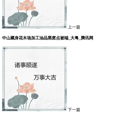
上一篇
中山藏身花木场加工油品黑窝点被端_大粤_腾讯网
下一篇