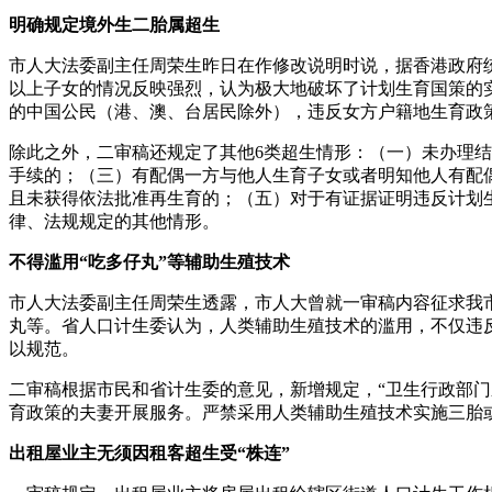
明确规定境外生二胎属超生
市人大法委副主任周荣生昨日在作修改说明时说，据香港政府统计处
以上子女的情况反映强烈，认为极大地破坏了计划生育国策的
的中国公民（港、澳、台居民除外），违反女方户籍地生育政
除此之外，二审稿还规定了其他6类超生情形：（一）未办理
手续的；（三）有配偶一方与他人生育子女或者明知他人有配
且未获得依法批准再生育的；（五）对于有证据证明违反计划
律、法规规定的其他情形。
不得滥用“吃多仔丸”等辅助生殖技术
市人大法委副主任周荣生透露，市人大曾就一审稿内容征求我
丸等。省人口计生委认为，人类辅助生殖技术的滥用，不仅违
以规范。
二审稿根据市民和省计生委的意见，新增规定，“卫生行政部
育政策的夫妻开展服务。严禁采用人类辅助生殖技术实施三胎
出租屋业主无须因租客超生受“株连”