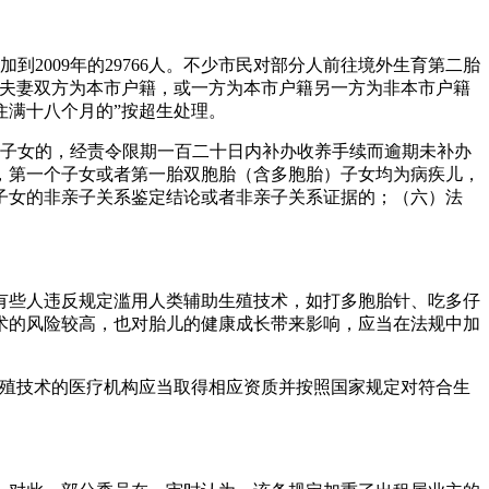
到2009年的29766人。不少市民对部分人前往境外生育第二胎
“夫妻双方为本市户籍，或一方为本市户籍另一方为非本市户籍
住满十八个月的”按超生处理。
养子女的，经责令限期一百二十日内补办收养手续而逾期未补办
，第一个子女或者第一胎双胞胎（含多胞胎）子女均为病疾儿，
子女的非亲子关系鉴定结论或者非亲子关系证据的；（六）法
有些人违反规定滥用人类辅助生殖技术，如打多胞胎针、吃多仔
术的风险较高，也对胎儿的健康成长带来影响，应当在法规中加
生殖技术的医疗机构应当取得相应资质并按照国家规定对符合生