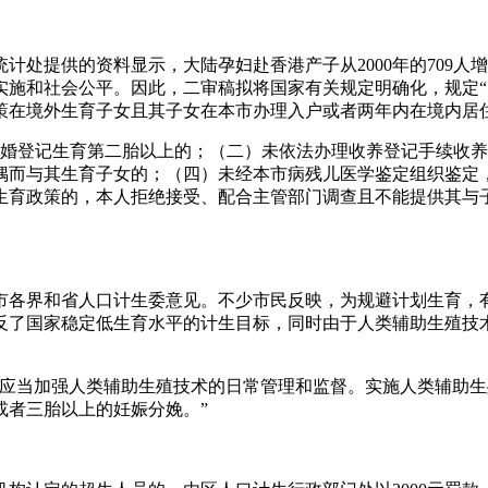
提供的资料显示，大陆孕妇赴香港产子从2000年的709人增加
实施和社会公平。因此，二审稿拟将国家有关规定明确化，规定
策在境外生育子女且其子女在本市办理入户或者两年内在境内居
结婚登记生育第二胎以上的；（二）未依法办理收养登记手续收
偶而与其生育子女的；（四）未经本市病残儿医学鉴定组织鉴定
生育政策的，本人拒绝接受、配合主管部门调查且不能提供其与
市各界和省人口计生委意见。不少市民反映，为规避计划生育，
反了国家稳定低生育水平的计生目标，同时由于人类辅助生殖技
门应当加强人类辅助生殖技术的日常管理和监督。实施人类辅助
或者三胎以上的妊娠分娩。”