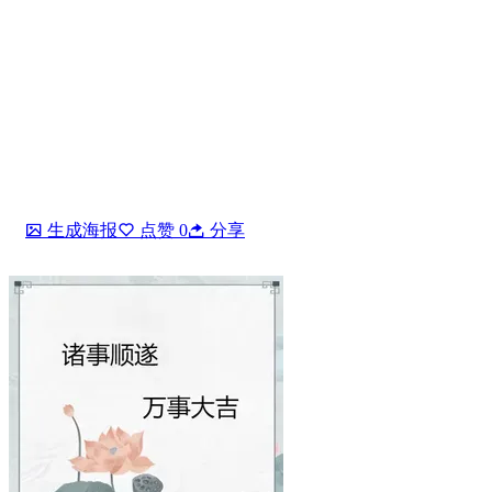
生成海报
点赞
0
分享