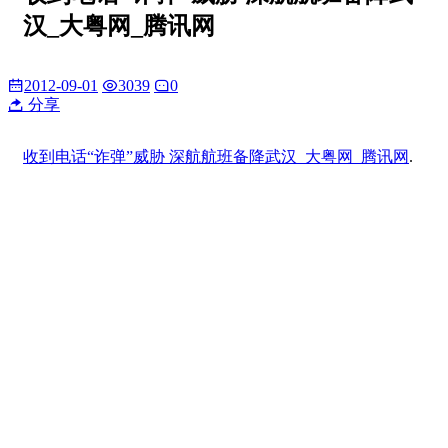
汉_大粤网_腾讯网
2012-09-01
3039
0
分享
收到电话“诈弹”威胁 深航航班备降武汉_大粤网_腾讯网
.