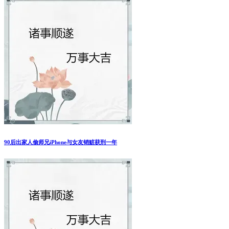
90后出家人偷师兄iPhone与女友销赃获刑一年