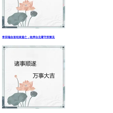
李宗瑞自首结束逃亡，收押台北看守所禁见