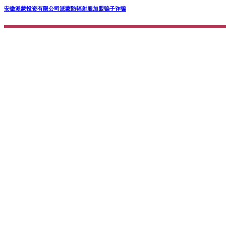
安徽派蒙投资有限公司派蒙防辐射服加盟骗子诈骗