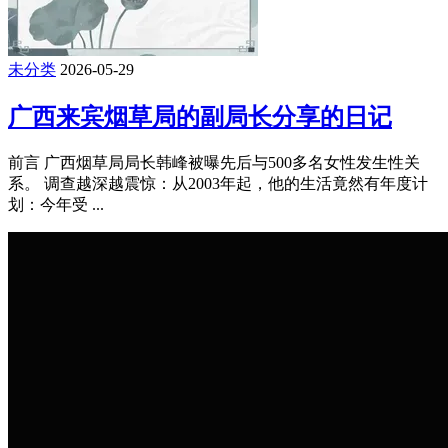
未分类
2026-05-29
广西来宾烟草局的副局长分享的日记
前言 广西烟草局局长韩峰被曝先后与500多名女性发生性关
系。 调查越深越震惊：从2003年起，他的生活竟然有年度计
划：今年受 ...