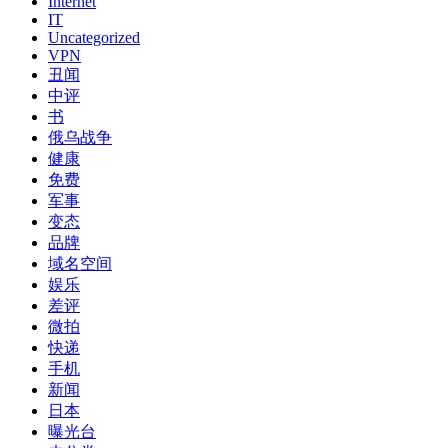
Internet
IT
Uncategorized
VPN
丑闻
中评
书
俄乌战争
健康
免费
军事
变态
品牌
域名空间
娱乐
差评
微拍
快递
手机
新闻
日本
曝光台