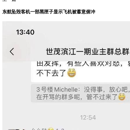
东航坠毁客机一部黑匣子显示飞机被蓄意俯冲