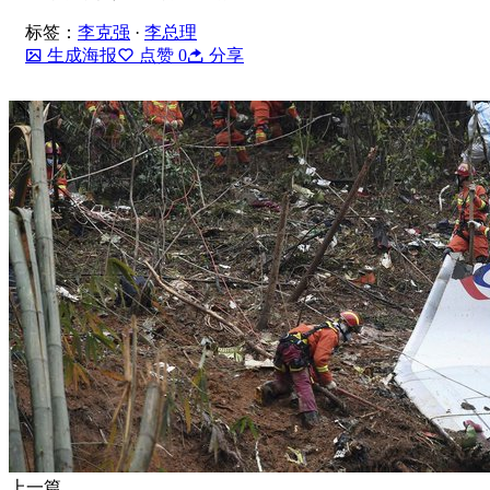
标签：
李克强
·
李总理
生成海报
点赞
0
分享
上一篇