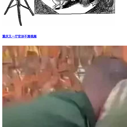
重庆又一厅官涉不雅视频