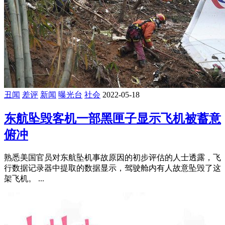
丑闻
差评
新闻
曝光台
社会
2022-05-18
东航坠毁客机一部黑匣子显示飞机被蓄意
俯冲
熟悉美国官员对东航坠机事故原因的初步评估的人士透露，飞
行数据记录器中提取的数据显示，驾驶舱内有人故意坠毁了这
架飞机。 ...