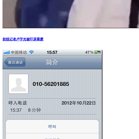
前线记者卢宇光被吓尿晕厥