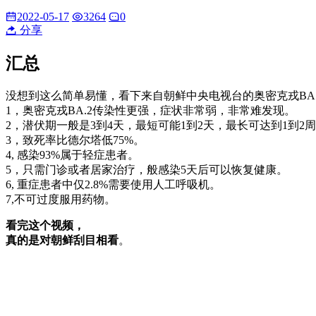
2022-05-17
3264
0
分享
汇总
没想到这么简单易懂，看下来自朝鲜中央电视台的奥密克戎BA.
1，奥密克戎BA.2传染性更强，症状非常弱，非常难发现。
2，潜伏期一般是3到4天，最短可能1到2天，最长可达到1到2
3，致死率比德尔塔低75%。
4, 感染93%属于轻症患者。
5，只需门诊或者居家治疗，般感染5天后可以恢复健康。
6, 重症患者中仅2.8%需要使用人工呼吸机。
7,不可过度服用药物。
看完这个视频，
真的是对朝鲜刮目相看
。