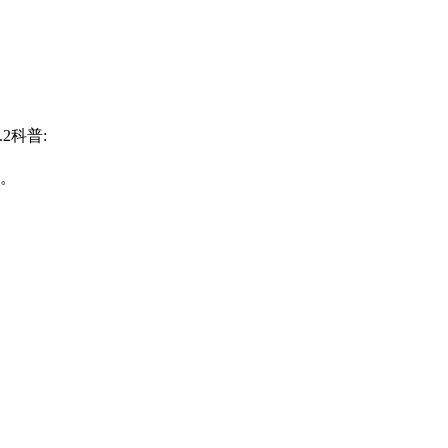
2科普:
周。