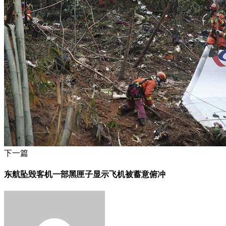
下一篇
东航坠毁客机一部黑匣子显示飞机被蓄意俯冲