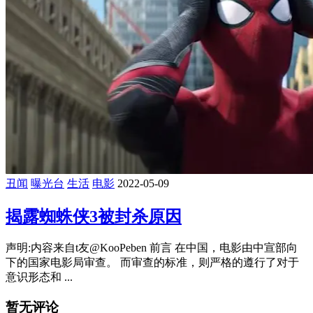
丑闻
曝光台
生活
电影
2022-05-09
揭露蜘蛛侠3被封杀原因
声明:内容来自t友@KooPeben 前言 在中国，电影由中宣部向
下的国家电影局审查。 而审查的标准，则严格的遵行了对于
意识形态和 ...
暂无评论