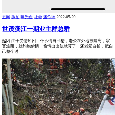
丑闻
微拍
曝光台
社会
迷你照
2022-05-20
世茂滨江一期业主群总群
起因 由于受情所困，什么情自己猜，老公在外地被隔离，寂
寞难耐，就约炮偷情，偷情出出轨就算了，还老爱自拍，把自
己整个过 ...