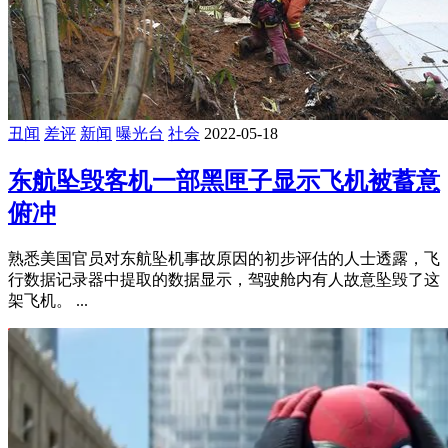
丑闻
差评
新闻
曝光台
社会
2022-05-18
东航坠毁客机一部黑匣子显示飞机被蓄意
俯冲
熟悉美国官员对东航坠机事故原因的初步评估的人士透露，飞
行数据记录器中提取的数据显示，驾驶舱内有人故意坠毁了这
架飞机。 ...