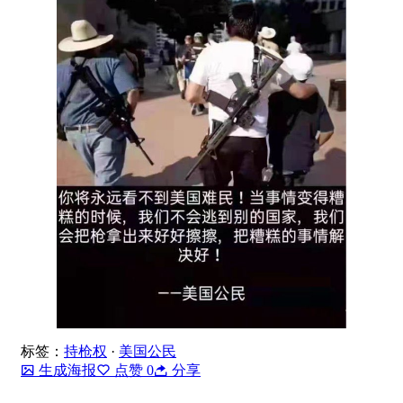
标签：
持枪权
·
美国公民
生成海报
点赞
0
分享