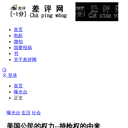
首页
电影
微拍
我要投稿
书
关于差评网
登录
首页
曝光台
正文
曝光台
生活
社会
美国公民的权力--持枪权的由来