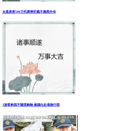
赵立坚：不要炒作中俄领土冷饭