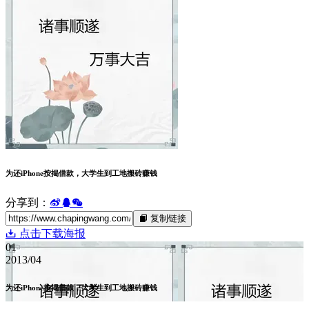
健康
免费
军事
变态
品牌
域名空间
娱乐
差评
微拍
快递
手机
新闻
日本
曝光台
未分类
李宗瑞
消息
生活
电影
疫情
社会