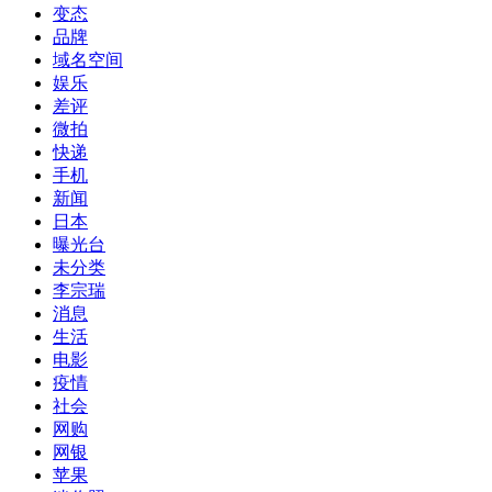
女星悬赏500万托黑帮拦截不雅照外传
3游客称因不随团购物 被踢出赴港旅行团