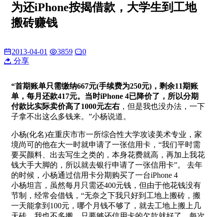
为还iPhone按揭借款，大学生到工地
搬砖赚钱
2013-04-01
3859
0
分享
“首期账单只需缴纳667元(手续费为250元)，剩余11期账
单，每月还款417元。当时iPhone 4已降价了，所以分期
付款比实际卖价高了1000元左右
，但是我也没办法，一下
子拿不出这么多钱来。”小杨说道。
小杨(化名)在重庆市市一所综合性大学攻读美术专业，家
境尚可的他在大一时就申请了一张信用卡，“我们平时需
要买颜料、出去写生之类的，本身花费就高，再加上我花
钱大手大脚的，所以就去银行申请了一张信用卡”。 去年
的时候，小杨通过信用卡分期购买了一台iPhone 4
小杨坦言，虽然每月只需还400元钱，但由于他花钱没有
节制，经常会借钱，“无奈之下我只好到工地上搬砖，搬
一天能拿到100元，哪个月钱不够了，就去工地上搬上几
天砖。我也不多搬，只要够还信用卡的欠款就好了，每次