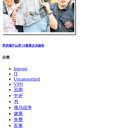
“恶意差评”被判2年有期徒刑 全国首例恶意差评师案昨日判决