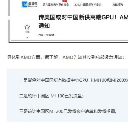
虎门汇源雅高美爵酒店 grand mercure聚会抗议人群