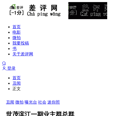
首页
电影
微拍
我要投稿
书
关于差评网
登录
首页
丑闻
正文
丑闻
微拍
曝光台
社会
迷你照
世茂滨江一期业主群总群