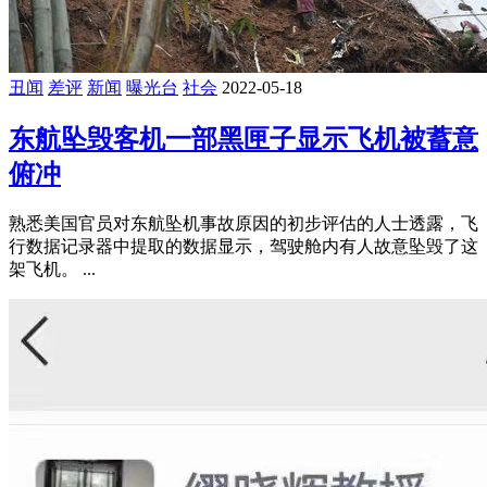
丑闻
差评
新闻
曝光台
社会
2022-05-18
东航坠毁客机一部黑匣子显示飞机被蓄意
俯冲
熟悉美国官员对东航坠机事故原因的初步评估的人士透露，飞
行数据记录器中提取的数据显示，驾驶舱内有人故意坠毁了这
架飞机。 ...