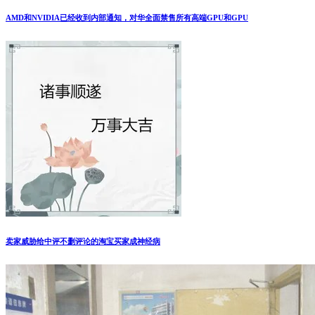
AMD和NVIDIA已经收到内部通知，对华全面禁售所有高端GPU和GPU