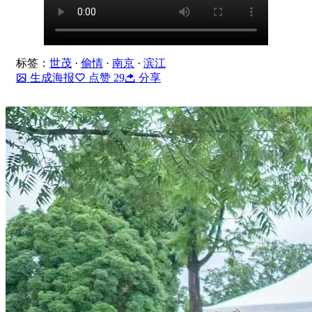
标签：
世茂
·
偷情
·
南京
·
滨江
生成海报
点赞
29
分享