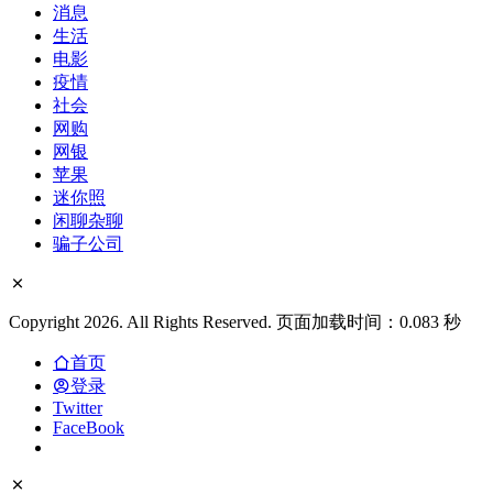
军事
变态
品牌
域名空间
娱乐
差评
微拍
快递
手机
新闻
日本
曝光台
未分类
李宗瑞
消息
生活
电影
疫情
社会
网购
网银
苹果