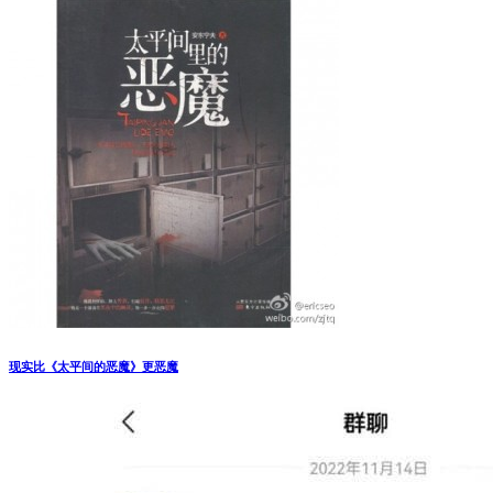
现实比《太平间的恶魔》更恶魔