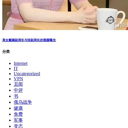
美女戴璐副局长与张副局长的视频曝光
分类
Internet
IT
Uncategorized
VPN
丑闻
中评
书
俄乌战争
健康
免费
军事
变态