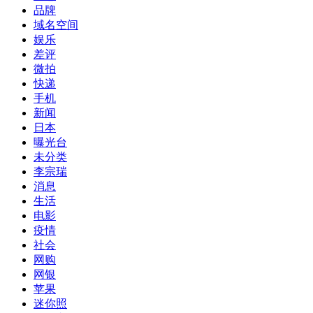
品牌
域名空间
娱乐
差评
微拍
快递
手机
新闻
日本
曝光台
未分类
李宗瑞
消息
生活
电影
疫情
社会
网购
网银
苹果
迷你照