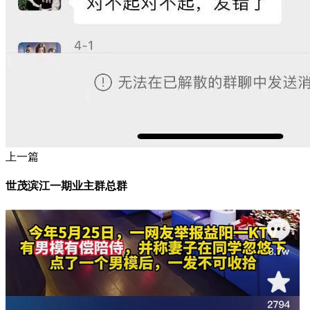
上一篇
世茂滨江一期业主群总群