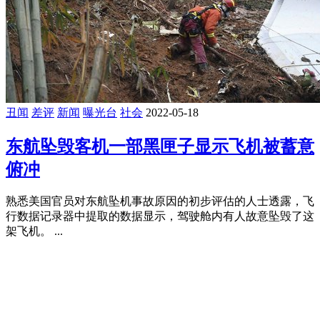
丑闻
差评
新闻
曝光台
社会
2022-05-18
东航坠毁客机一部黑匣子显示飞机被蓄意
俯冲
熟悉美国官员对东航坠机事故原因的初步评估的人士透露，飞
行数据记录器中提取的数据显示，驾驶舱内有人故意坠毁了这
架飞机。 ...