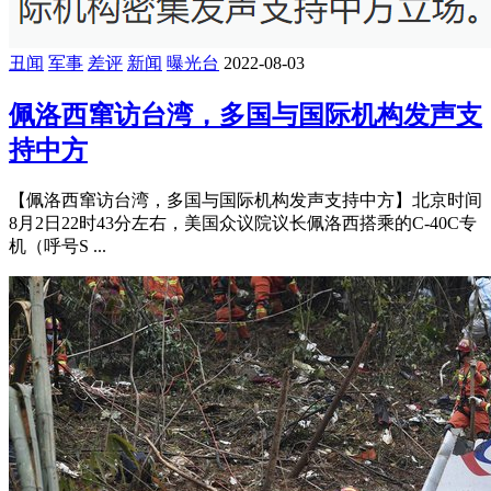
丑闻
军事
差评
新闻
曝光台
2022-08-03
佩洛西窜访台湾，多国与国际机构发声支
持中方
【佩洛西窜访台湾，多国与国际机构发声支持中方】北京时间
8月2日22时43分左右，美国众议院议长佩洛西搭乘的C-40C专
机（呼号S ...