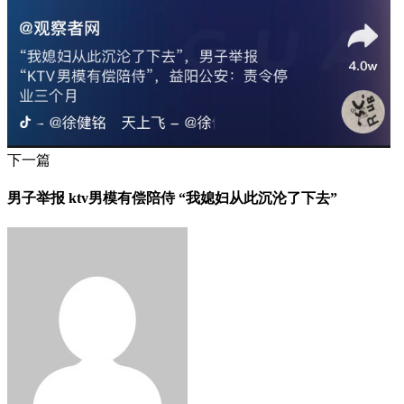
下一篇
男子举报 ktv男模有偿陪侍 “我媳妇从此沉沦了下去”