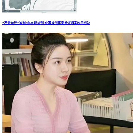
“恶意差评”被判2年有期徒刑 全国首例恶意差评师案昨日判决