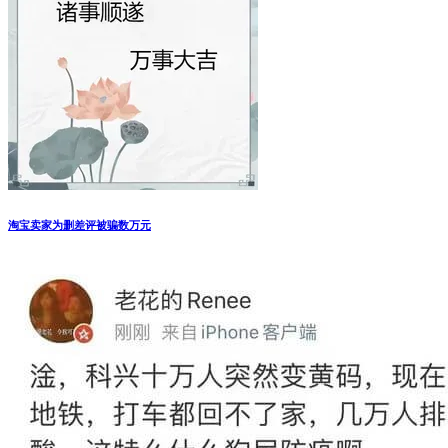
淘宝卖家为删差评被骗数万元