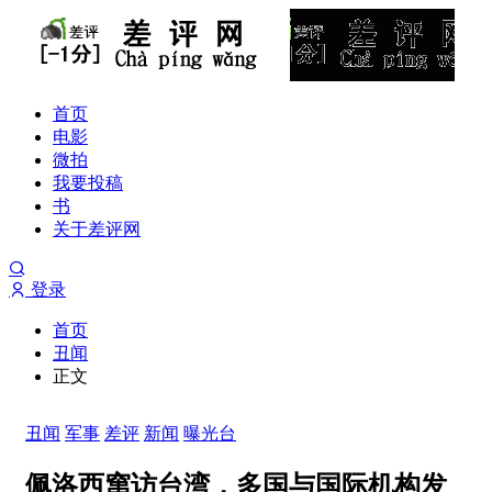
首页
电影
微拍
我要投稿
书
关于差评网
登录
首页
丑闻
正文
丑闻
军事
差评
新闻
曝光台
佩洛西窜访台湾，多国与国际机构发