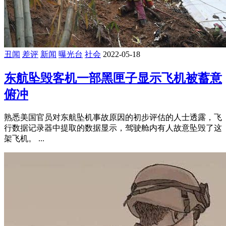
丑闻
差评
新闻
曝光台
社会
2022-05-18
东航坠毁客机一部黑匣子显示飞机被蓄意
俯冲
熟悉美国官员对东航坠机事故原因的初步评估的人士透露，飞
行数据记录器中提取的数据显示，驾驶舱内有人故意坠毁了这
架飞机。 ...