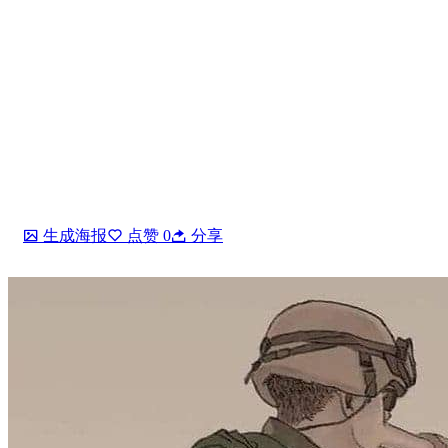
生成海报
点赞
0
分享