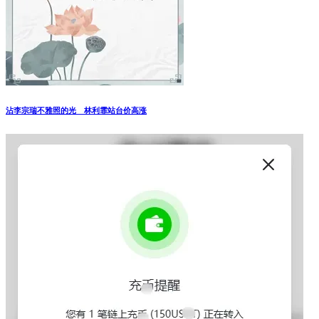
沾李宗瑞不雅照的光 林利霏站台价高涨