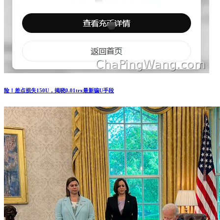
险！差点损失150U，揭晓0.01trx最新骗U手段