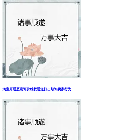
淘宝开通恶意评价维权通道打击敲诈卖家行为