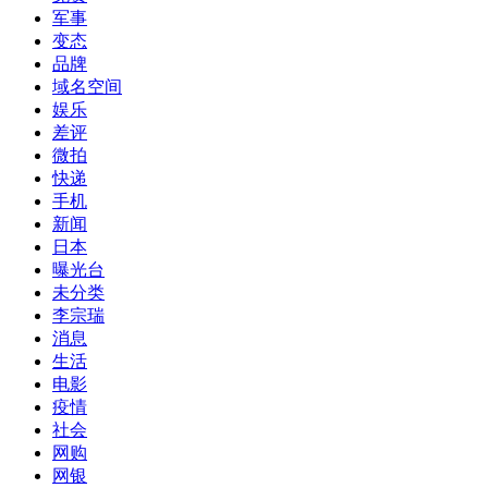
军事
变态
品牌
域名空间
娱乐
差评
微拍
快递
手机
新闻
日本
曝光台
未分类
李宗瑞
消息
生活
电影
疫情
社会
网购
网银