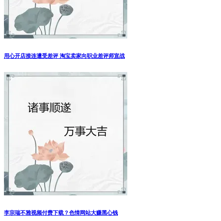
用心开店接连遭受差评 淘宝卖家向职业差评师宣战
李宗瑞不雅视频付费下载？色情网站大赚黑心钱