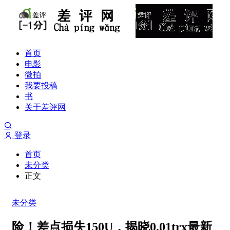
首页
电影
微拍
我要投稿
书
关于差评网
登录
首页
未分类
正文
未分类
险！差点损失150U，揭晓0.01trx最新