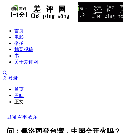
首页
电影
微拍
我要投稿
书
关于差评网
登录
首页
丑闻
正文
丑闻
军事
娱乐
问：佩洛西登台湾，中国会开火吗？