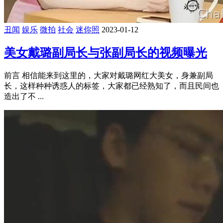
丑闻
娱乐
微拍
社会
迷你照
2023-01-12
美女戴璐副局长与张副局长的视频曝光
前言 相信能来到这里的，大家对戴璐网红大美女，身兼副局
长，这样种种诱惑人的标签，大家都已经熟知了，而且民间也
造出了不 ...