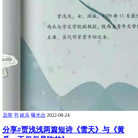
丑闻
书
娱乐
曝光台
2022-08-24
分享#贾浅浅两篇短诗《雪天》与《黄