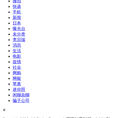
微拍
快递
手机
新闻
日本
曝光台
未分类
李宗瑞
消息
生活
电影
疫情
社会
网购
网银
苹果
迷你照
闲聊杂聊
骗子公司