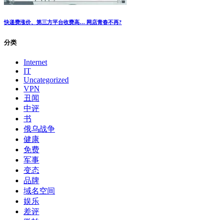
快递费涨价、第三方平台收费高… 网店青春不再?
分类
Internet
IT
Uncategorized
VPN
丑闻
中评
书
俄乌战争
健康
免费
军事
变态
品牌
域名空间
娱乐
差评