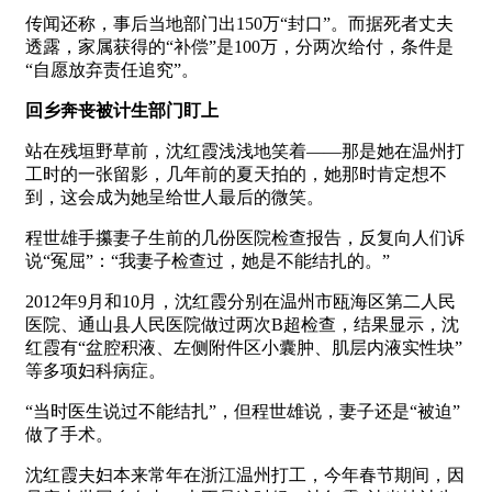
传闻还称，事后当地部门出150万“封口”。而据死者丈夫
透露，家属获得的“补偿”是100万，分两次给付，条件是
“自愿放弃责任追究”。
回乡奔丧被计生部门盯上
站在残垣野草前，沈红霞浅浅地笑着——那是她在温州打
工时的一张留影，几年前的夏天拍的，她那时肯定想不
到，这会成为她呈给世人最后的微笑。
程世雄手攥妻子生前的几份医院检查报告，反复向人们诉
说“冤屈”：“我妻子检查过，她是不能结扎的。”
2012年9月和10月，沈红霞分别在温州市瓯海区第二人民
医院、通山县人民医院做过两次B超检查，结果显示，沈
红霞有“盆腔积液、左侧附件区小囊肿、肌层内液实性块”
等多项妇科病症。
“当时医生说过不能结扎”，但程世雄说，妻子还是“被迫”
做了手术。
沈红霞夫妇本来常年在浙江温州打工，今年春节期间，因