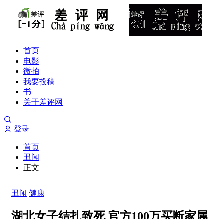
首页
电影
微拍
我要投稿
书
关于差评网
登录
首页
丑闻
正文
丑闻
健康
湖北女子结扎致死 官方100万买断家属