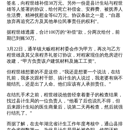
签名，向程世雄补偿38万元。另外一份是县计生站与程世
雄等人签署的协议，给付死亡补偿金、安葬费、被抚养人
生活费、精神抚慰金等62万元。协议条款之一是，“自愿
放弃再追究乙方及其他单位民事责任的权利”。
据程世雄透露，合计100万的“补偿”款，分两次给付，前
期已到账50万。
3月22日，通羊镇大畈程村村委会作为甲方，再次与乙方
程世雄及其父亲程齐礼签订协议，对程家现住的危房进行
改建，“甲方负责该户建筑材料及施工工资”。
但程世雄想要的不是这些，“我还是想要一个说法，在结
扎前，我多次跟村干部、搞计生的人说过，我老婆有病不
能结扎，还是出了人命。他们应该有人承担责任。”
在结扎手术之前，程世雄说他曾经拿着妻子的检查结果，
找过县计生局的一位负责人，“他看了后也说扎不得，但
后来跟计生站的医生商量后，说第二天再检查，然后就强
行结扎了。”
而据了解，在去年湖北省计生工作年度考核中，通山县排
在全省倒数第一，为此县计生局局长被免职。传闻还称，