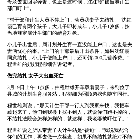
母亲去世回乡奔丧，也正是这时候，沈红霞“被当地计生
部门盯上”。
“村干部和计生人员不停上门，动员我妻子去结扎。”沈红
霞已育有两个孩子，大儿子即将成年，小儿子1岁多，按
当地规定属计生部门的绝育对象。
小儿子出世后，属计划外生育一直没能上户口，这也是夫
妻俩忧心的事。“上门的干部最后开出条件，如果沈红霞
同意结扎，小儿子便能上户口，还可领2000元营养费。”
程世雄的姐姐程柳细告诉记者。
做完结扎 女子大出血死亡
3月19日上午11点多，由程世雄开车载着妻子，来到位于
县城的计划生育服务站，程柳细为照顾弟媳也随车同行。
程世雄则说，“那天计生干部一行人到我家来找，我把车
藏起来了，他们到我楼下找不到人，就说你们跑不掉的，
不结扎法院会怎样怎样的，就这样，我老婆被吓住了。”
程世雄说之所以带妻子去计生站是“被迫”，“我说我配合
你们的工作，再去做一次检查，如果不能结扎就绝对不能