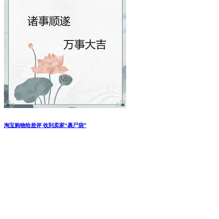
淘宝购物给差评 收到卖家“裹尸袋”