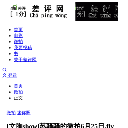
首页
电影
微拍
我要投稿
书
关于差评网
登录
首页
微拍
正文
微拍
迷你照
[文胸show]苏骚骚的微拍6月25日.flv