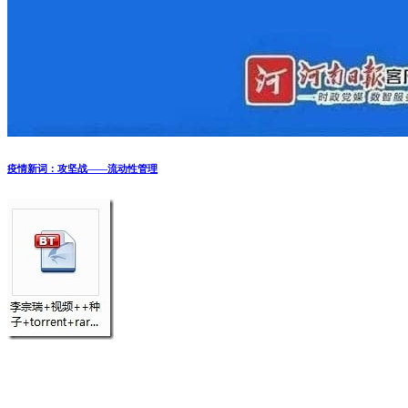
疫情新词：攻坚战——流动性管理
一网友下载了李宗瑞完整版种子93部883分钟27.5G的笑话