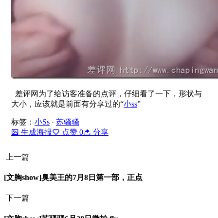
差评网为了给访客准备的点评，仔细看了一下，形状与
大小，应该就是前面有分享过的“
小ss
”
标签：
小Ss
·
苏骚骚
生成海报
点赞
0
分享
上一篇
[文胸show]臭美王的7月8日第一部，正点
下一篇