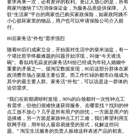
要求再来一次，还有差评的权利。更让人放心的是，所有
商家均缴纳了5万消保保证金，为服务品质提供保障。 入
驻“生活家”平台的商家也已购买家政保险，如家政阿姨不
小心损坏家里的物品，用户也可以申请保险公司介入赔
付。
80后家务活“外包”需求强烈
随着80后们成家立业，开始面对生活中的柴米油盐，有一
个堪比哲学终极难题的问题开始浮现，叫做“今天谁洗
碗”。看似鸡毛蒜皮的家务活纠纷已经成为年轻人婚姻中
重要的矛盾之一。据淘宝数据发现，80后这部分群体在家
政消费市场占据最主要位置。而工作忙碌的都市白领成为
其中的最主要人群。家务活“外包”，可以说是这一群体的
迫切需求。
“我们在前期调研时发现，90%的白领都对一次性钟点工
有需求，但他们很难快速获得服务。去哪里找？找到的钟
点工放不放心？几乎是所有用户的担忧，一方面是用户的
选择难，另一方面是家政钟点工打工难，我们希望利用互
联网手段，用年轻人最容易接受的形式，化解这些问
题。” 淘宝生活服务的负责人振雄这样表述产品的初衷。