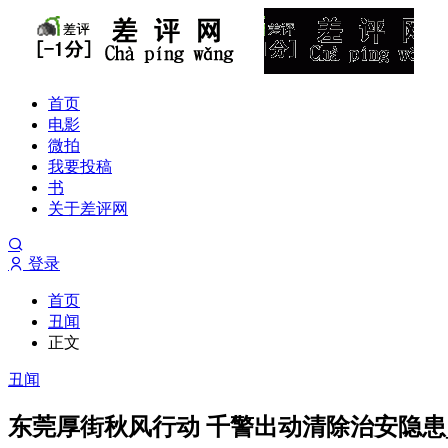
首页
电影
微拍
我要投稿
书
关于差评网
登录
首页
丑闻
正文
丑闻
东莞厚街秋风行动 千警出动清除治安隐患