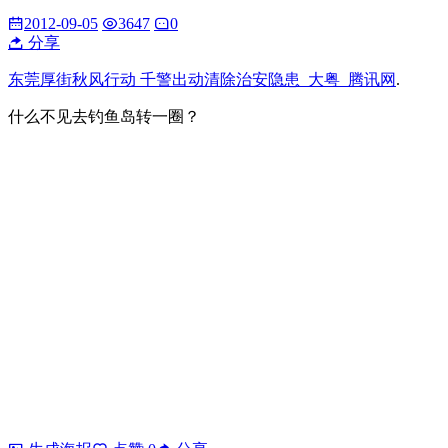
2012-09-05
3647
0
分享
东莞厚街秋风行动 千警出动清除治安隐患_大粤_腾讯网
.
什么不见去钓鱼岛转一圈？