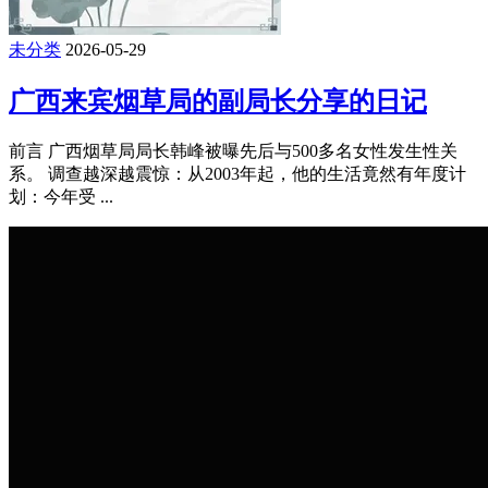
险！差点损失150U，揭晓0.01trx最新骗U
手段
前言 博主差点因芝麻大小的手续费，损失一个大西瓜的成
本，还好最后那刻确认了一下链接地址，及时阻断了上钩的风
险，还吃到 ...
未分类
2026-05-29