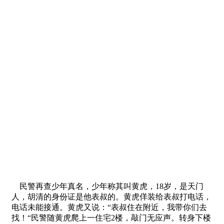
民警再查少年真名，少年称其叫黄虎，18岁，是天门
人，胡清的身份证是他表叔的。黄虎佯装给表叔打电话，
电话未能接通。黄虎又说：“表叔住在附近，我带你们去
找！“民警随黄虎爬上一住宅2楼，敲门无应声。转身下楼