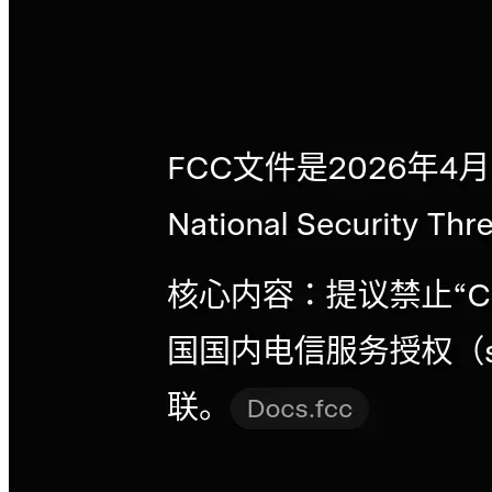
广西来宾烟草局的副局长分享的日记
前言 广西烟草局局长韩峰被曝先后与500多名女性发生性关
系。 调查越深越震惊：从2003年起，他的生活竟然有年度计
划：今年受 ...