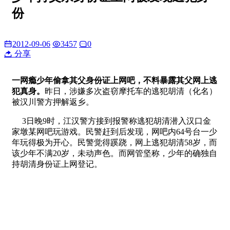
份
2012-09-06
3457
0
分享
一网瘾少年偷拿其父身份证上网吧，不料暴露其父网上逃
犯真身。
昨日，涉嫌多次盗窃摩托车的逃犯胡清（化名）
被汉川警方押解返乡。
3日晚9时，江汉警方接到报警称逃犯胡清潜入汉口金
家墩某网吧玩游戏。民警赶到后发现，网吧内64号台一少
年玩得极为开心。民警觉得蹊跷，网上逃犯胡清58岁，而
该少年不满20岁，未动声色。而网管坚称，少年的确独自
持胡清身份证上网登记。