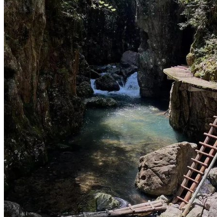
收破烂师傅擦碰小车 跪地半小时求免赔
90后男孩为抢iPhone 尾随女子将其割喉