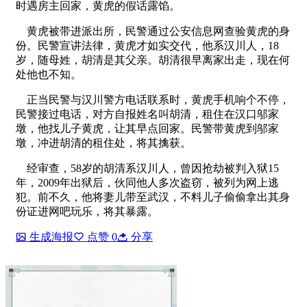
时遇房主回家，黄虎的假话露馅。
黄虎被带进派出所，民警通过公安信息网查验黄虎的身
份。民警宣讲法律，黄虎才如实交代，他系汉川人，18
岁，随母姓，胡清是其父亲。胡清很早离家出走，现在何
处他也不知。
正当民警与汉川警方电话联系时，黄虎手机响个不停，
民警接过电话，对方自报姓名叫胡清，租住在汉口邬家
墩，他找儿子黄虎，让其早点回家。民警带黄虎到邬家
墩，冲进胡清的租住处，将其擒获。
经审查，58岁的胡清系汉川人，曾因抢劫被判入狱15
年，2009年出狱后，伙同他人多次盗窃，被列为网上逃
犯。前不久，他将妻儿带至武汉，不料儿子偷偷拿出其身
份证进网吧玩乐，将其暴露。
生成海报
点赞
0
分享