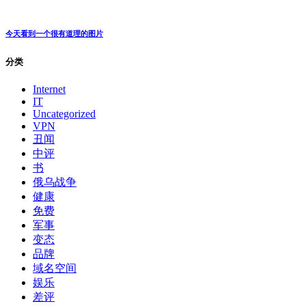
丑闻
军事
娱乐
2022-08-02
问：佩洛西登台湾，中国会开火吗？
答： 会的，就如下图，一直在开火，已经把国内烘托得不打
都不行了，但最多应该还是在嘴炮上而已 为什么要这样说
呢，因为这是 ...
暂无评论