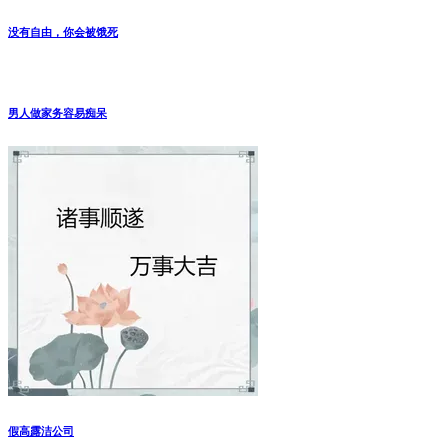
丑闻
书
娱乐
曝光台
2022-08-24
分享#贾浅浅两篇短诗《雪天》与《黄
瓜，不仅仅是吃的》
作品一《雪天》 作者：贾浅浅 我们一起去尿尿， 你，尿了一
条线， 我，尿了一个坑！ 贾浅浅，女，汉族，1979年11月出
生，当 ...