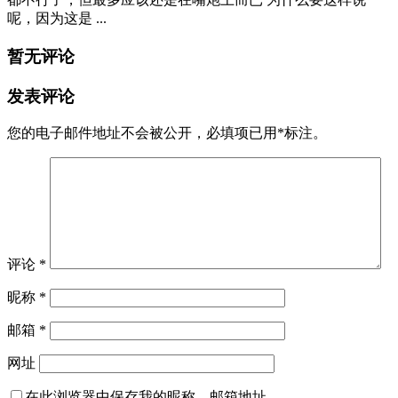
丑闻
娱乐
微拍
2022-09-15
李易峰扣B视频，哪里像一个嫖娼人？
前言 李易峰到底是找鸡还是自己做鸭了，刚看到他扣b的视频
怎么感觉在上班的是他，感觉他在为女士服务呀，好像一个忙
碌的流水 ...