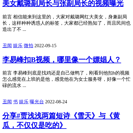
丑闻
娱乐
微拍
社会
迷你照
2023-01-12
美女戴璐副局长与张副局长的视频曝光