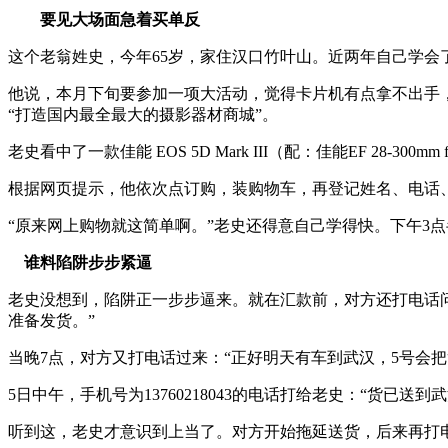
要见大场面急着买单反
这个老翁姓史，今年65岁，家住汉口竹叶山。近两年自己学
他说，本月下旬要参加一项大活动，觉得卡片机有点拿不出手，
“打造国内最全最大的摄影器材商城”。
老史看中了一款佳能 EOS 5D Mark III（配：佳能EF 28-30
根据网页提示，他依次点订购，装购物车，再登记姓名、电话
“原来网上购物就这简单啊。”老史还得意自己学得快。下午3点半，他在
谁料陷阱步步紧逼
老史没想到，陷阱正一步步逼来。就在汇款前，对方还打电话问
准备发货。”
当晚7点，对方又打电话过来：“正好明天有车到武汉，5号会把
5日中午，手机号为13760218043的电话打给老史：“货
听到这，老史才意识到上当了。对方开始拖延送货，后来再打