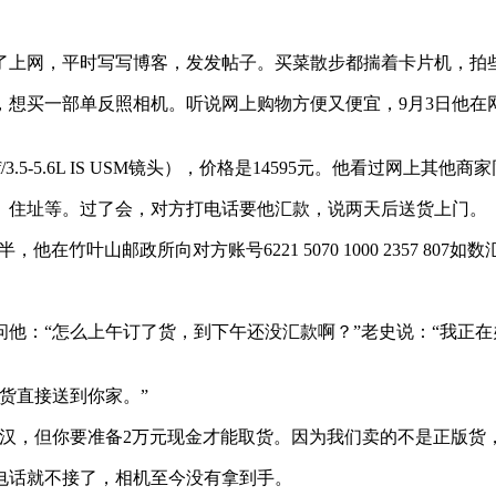
会了上网，平时写写博客，发发帖子。买菜散步都揣着卡片机，拍
想买一部单反照相机。听说网上购物方便又便宜，9月3日他在
0mm f/3.5-5.6L IS USM镜头），价格是14595元。他看过网
、住址等。过了会，对方打电话要他汇款，说两天后送货上门。
竹叶山邮政所向对方账号6221 5070 1000 2357 807
他：“怎么上午订了货，到下午还没汇款啊？”老史说：“我正在
货直接送到你家。”
已送到武汉，但你要准备2万元现金才能取货。因为我们卖的不是正版
电话就不接了，相机至今没有拿到手。