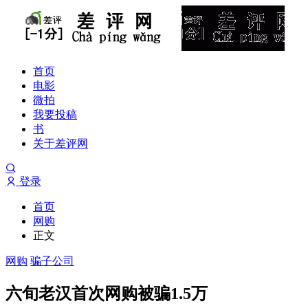
首页
电影
微拍
我要投稿
书
关于差评网
登录
首页
网购
正文
网购
骗子公司
六旬老汉首次网购被骗1.5万