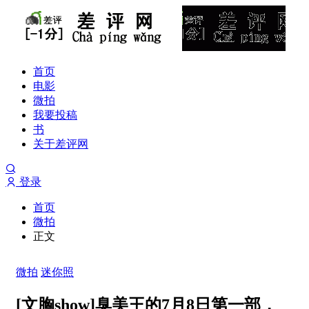
首页
电影
微拍
我要投稿
书
关于差评网
登录
首页
微拍
正文
微拍
迷你照
[文胸show]臭美王的7月8日第一部，