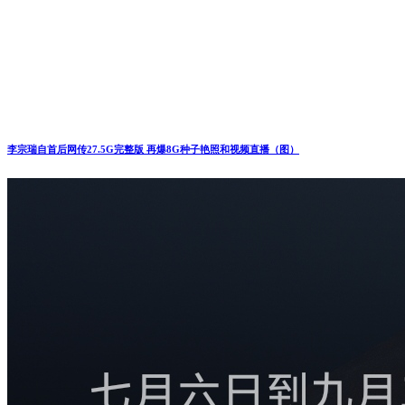
李宗瑞自首后网传27.5G完整版 再爆8G种子艳照和视频直播（图）