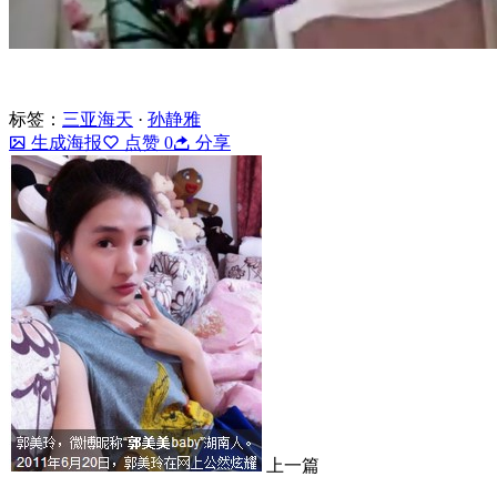
标签：
三亚海天
·
孙静雅
生成海报
点赞
0
分享
上一篇