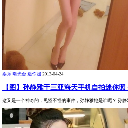
娱乐
曝光台
迷你照
2013-04-24
【图】孙静雅于三亚海天手机自拍迷你照
这又是一个神奇的，见怪不怪的事件，孙静雅她是谁呢？ 孙静雅，19