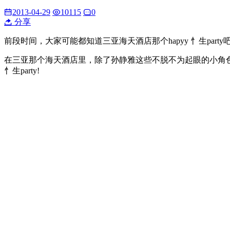
2013-04-29
10115
0
分享
前段时间，大家可能都知道三亚海天酒店那个hapyy 忄生pa
在三亚那个海天酒店里，除了孙静雅这些不脱不为起眼的小角色
忄生party!