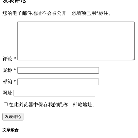
丑闻
军事
差评
新闻
曝光台
2022-08-03