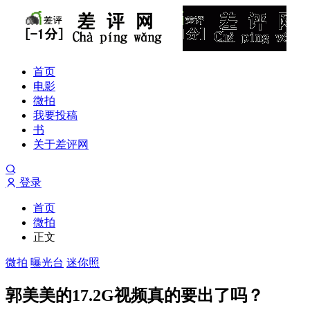
首页
电影
微拍
我要投稿
书
关于差评网
登录
首页
微拍
正文
微拍
曝光台
迷你照
郭美美的17.2G视频真的要出了吗？