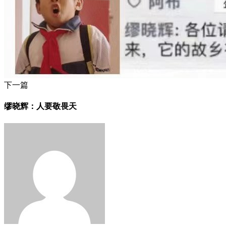
下一篇
缪晓辉：人要敬畏天