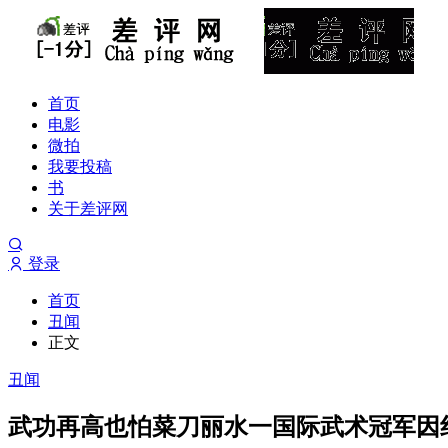
首页
电影
微拍
我要投稿
书
关于差评网
登录
首页
丑闻
正文
丑闻
武功再高也怕菜刀丽水一国际武术冠军因