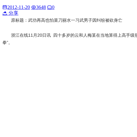
2012-11-20
3648
0
分享
原标题：武功再高也怕菜刀丽水一习武男子因纠纷被砍身亡
浙江在线11月20日讯 四十多岁的云和人梅某在当地算得上高手
拳”。