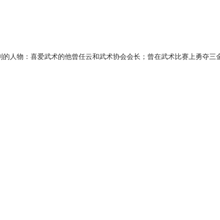
级别的人物：喜爱武术的他曾任云和武术协会会长；曾在武术比赛上勇夺三金