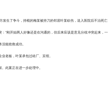
对方发生了争斗，持棍的梅某被持刀的邻居叶某砍伤，送入医院后不治死
突：“刚开始两人好像还是在沟通的，但后来应该是意见分歧冲突起来，一
终没能抢救成功。
企业老板，叶某承包过砖厂、宾馆。
留。此案正在进一步处理中。