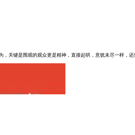
络热议，事情来龙去脉大概是这样的：王某（女）劝陈某不要在公 