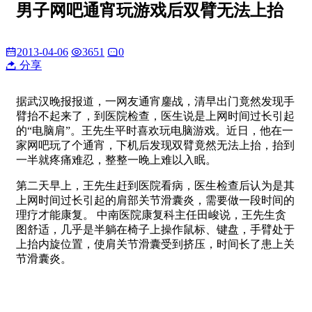
男子网吧通宵玩游戏后双臂无法上抬
2013-04-06
3651
0
分享
据武汉晚报报道，一网友通宵鏖战，清早出门竟然发现手
臂抬不起来了，到医院检查，医生说是上网时间过长引起
的“电脑肩”。王先生平时喜欢玩电脑游戏。近日，他在一
家网吧玩了个通宵，下机后发现双臂竟然无法上抬，抬到
一半就疼痛难忍，整整一晚上难以入眠。
第二天早上，王先生赶到医院看病，医生检查后认为是其
上网时间过长引起的肩部关节滑囊炎，需要做一段时间的
理疗才能康复。 中南医院康复科主任田峻说，王先生贪
图舒适，几乎是半躺在椅子上操作鼠标、键盘，手臂处于
上抬内旋位置，使肩关节滑囊受到挤压，时间长了患上关
节滑囊炎。