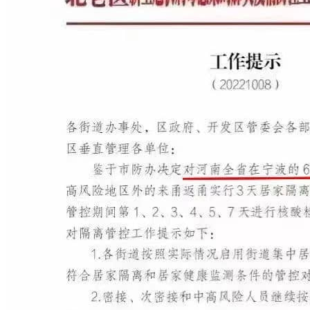
新闻
生活
社会
2022-10-12
2022诺贝尔奖经济学奖得主2021在我国考
核没通过
故事 2022年诺贝尔经济学奖获得者迪布韦克，媳妇是成都
人，作为成都女婿在西南财大当了10年院长，2021年考核没通
过，学校没 ...