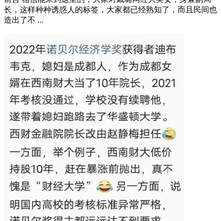
丑闻
娱乐
微拍
社会
迷你照
2023-01-12
美女戴璐副局长与张副局长的视频曝光
前言 相信能来到这里的，大家对戴璐网红大美女，身兼副局