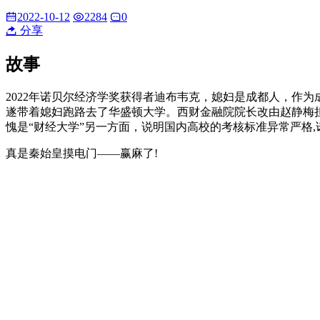
2022-10-12
2284
0
分享
故事
2022年诺贝尔经济学奖获得者迪布韦克，媳妇是成都人，作为成
遂带着媳妇跑路去了华盛顿大学。西财金融院院长改由赵静梅
愧是“财经大学”另一方面，说明国内高校的考核标准异常严格
真是秦始皇摸电门——赢麻了!