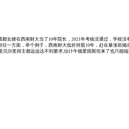
都女婿在西南财大当了10年院长，2021年考核没通过，学校没
担任一方面，举个例子，西南财大低价持股10年，赶在暴涨前抛
,诺贝尔奖得主都远远达不到要求,估计牛顿爱因斯坦来了也只能