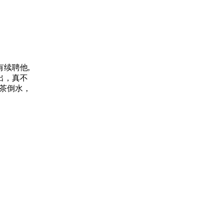
有续聘他,
出，真不
端茶倒水，