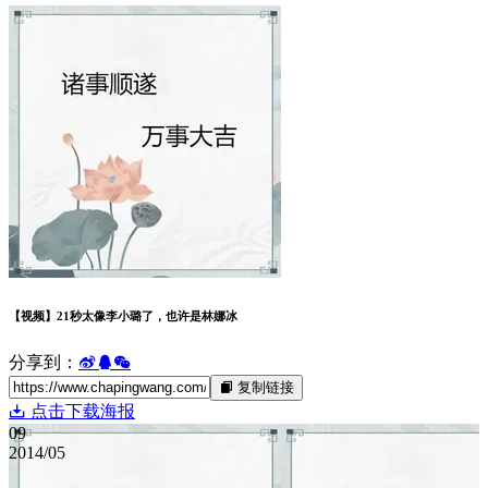
IT
Uncategorized
VPN
丑闻
中评
书
俄乌战争
健康
免费
军事
变态
品牌
域名空间
娱乐
差评
微拍
快递
手机
新闻
日本
曝光台
未分类