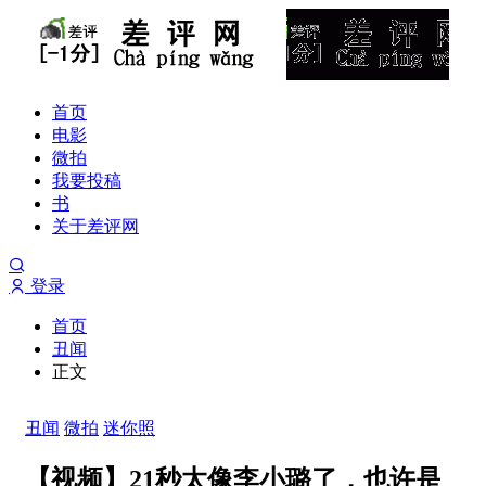
首页
电影
微拍
我要投稿
书
关于差评网
登录
首页
丑闻
正文
丑闻
微拍
迷你照
【视频】21秒太像李小璐了，也许是