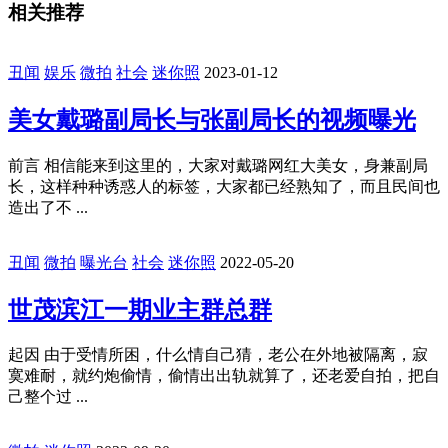
相关推荐
丑闻
娱乐
微拍
社会
迷你照
2023-01-12
美女戴璐副局长与张副局长的视频曝光
前言 相信能来到这里的，大家对戴璐网红大美女，身兼副局
长，这样种种诱惑人的标签，大家都已经熟知了，而且民间也
造出了不 ...
丑闻
微拍
曝光台
社会
迷你照
2022-05-20
世茂滨江一期业主群总群
起因 由于受情所困，什么情自己猜，老公在外地被隔离，寂
寞难耐，就约炮偷情，偷情出出轨就算了，还老爱自拍，把自
己整个过 ...