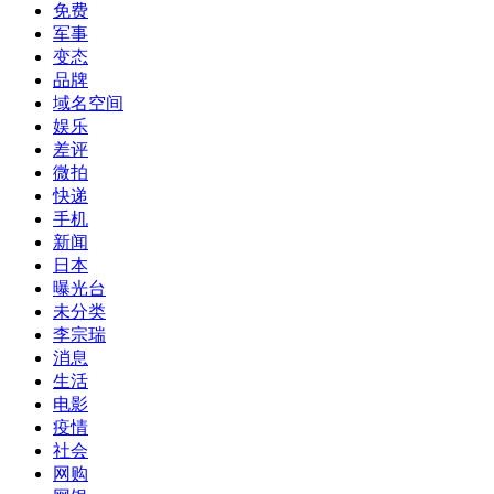
上海退休传染病专家缪晓辉教授的声音
那些天天瞎喊抵制日货韩货的小二们！