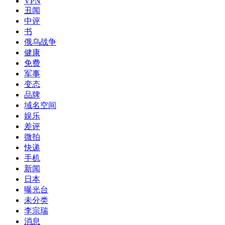
VPN
丑闻
中评
书
俄乌战争
健康
免费
军事
变态
品牌
域名空间
娱乐
差评
微拍
快递
手机
新闻
日本
曝光台
未分类
李宗瑞
消息