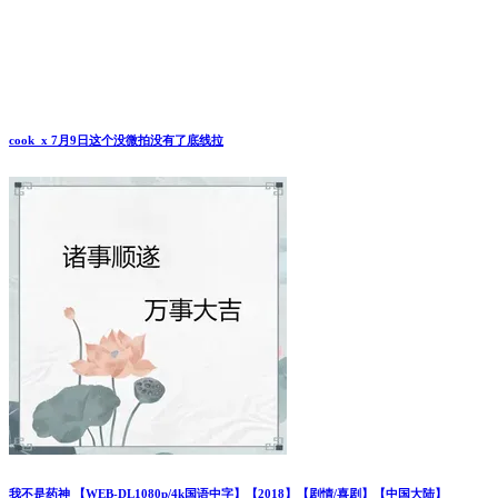
cook_x 7月9日这个没微拍没有了底线拉
我不是药神 【WEB-DL1080p/4k国语中字】【2018】【剧情/喜剧】【中国大陆】