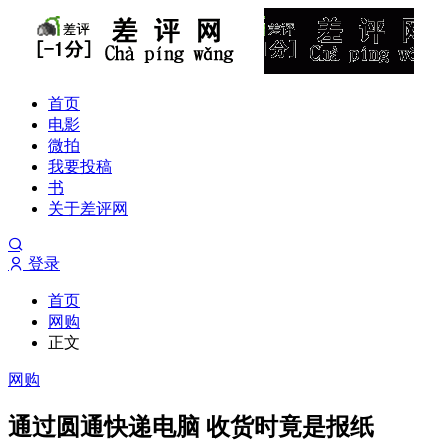
首页
电影
微拍
我要投稿
书
关于差评网
登录
首页
网购
正文
网购
通过圆通快递电脑 收货时竟是报纸