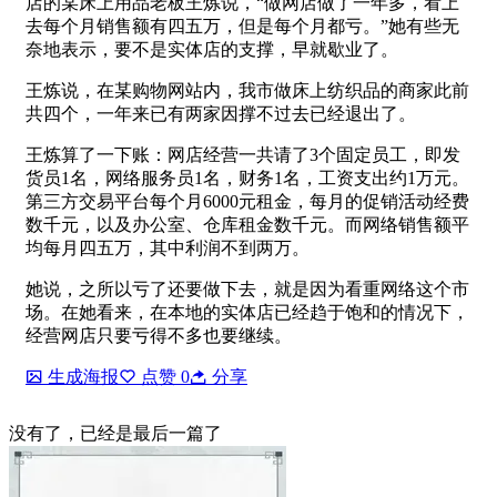
店的某床上用品老板王炼说，“做网店做了一年多，看上
去每个月销售额有四五万，但是每个月都亏。”她有些无
奈地表示，要不是实体店的支撑，早就歇业了。
王炼说，在某购物网站内，我市做床上纺织品的商家此前
共四个，一年来已有两家因撑不过去已经退出了。
王炼算了一下账：网店经营一共请了3个固定员工，即发
货员1名，网络服务员1名，财务1名，工资支出约1万元。
第三方交易平台每个月6000元租金，每月的促销活动经费
数千元，以及办公室、仓库租金数千元。而网络销售额平
均每月四五万，其中利润不到两万。
她说，之所以亏了还要做下去，就是因为看重网络这个市
场。在她看来，在本地的实体店已经趋于饱和的情况下，
经营网店只要亏得不多也要继续。
生成海报
点赞
0
分享
没有了，已经是最后一篇了