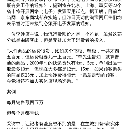
展有关工作的通知》，提到将在北京、上海、重庆等22个
省市将开展网络（电子）发票应用试点。据了解，目前当
当网、京东商城都在实施，但昨日受访的淘宝网店主们均
表示暂时还未接到必须开电子发票的通知。
一位李姓店主说，物流运费涨价才是一个难题，虽然这部
分钱是由顾客出，但是无疑加大了消费者的投入。
“大件商品的运费很贵，比如买个书柜、鞋柜，一共才四
五百元，但运费就要几十上百元。”李先生告知，就算普
通的商品，2009年时的快递费只有4元、5元，单间出品一
般最多10元，但现在大多都是12元、15元。如果顾客购买
的商品仅25元，加上快递费得40元，“愿意走动的顾客，
会觉得还不如去实体店现场选购。”
案例
每月销售额四五万
但每个月都亏钱
采访中，让记者有些意想不到的是，在主城拥有6家实体