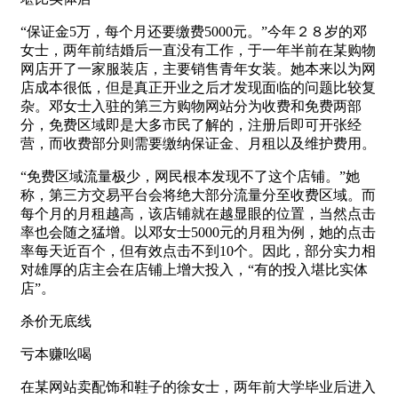
“保证金5万，每个月还要缴费5000元。”今年２８岁的邓
女士，两年前结婚后一直没有工作，于一年半前在某购物
网店开了一家服装店，主要销售青年女装。她本来以为网
店成本很低，但是真正开业之后才发现面临的问题比较复
杂。邓女士入驻的第三方购物网站分为收费和免费两部
分，免费区域即是大多市民了解的，注册后即可开张经
营，而收费部分则需要缴纳保证金、月租以及维护费用。
“免费区域流量极少，网民根本发现不了这个店铺。”她
称，第三方交易平台会将绝大部分流量分至收费区域。而
每个月的月租越高，该店铺就在越显眼的位置，当然点击
率也会随之猛增。以邓女士5000元的月租为例，她的点击
率每天近百个，但有效点击不到10个。因此，部分实力相
对雄厚的店主会在店铺上增大投入，“有的投入堪比实体
店”。
杀价无底线
亏本赚吆喝
在某网站卖配饰和鞋子的徐女士，两年前大学毕业后进入