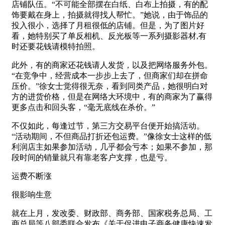
店铺队伍。“不可能全部摆在白纸、白布上拍摄，有的配
饰要戴在身上，拍摄就得找人帮忙。”她说，由于饰品的
投入很小，选择了月租很低的店铺。但是，为了图片好
看，她特别买了单反相机、反光板等一系列摄影器材,有
时还要花钱请模特拍照。
此外，有的商家还花钱请人发货，以及把网络服务外包。
“在竞争中，经营成本一步步上去了，但商家们却在拼命
压价。”徐女士觉得很无奈，看到同类产品，她很明白对
方的进货价格，但是在网络大环境中，有的商家为了赢得
更多点击和回头客，“毫无底线在杀价。”
不仅如此，每逢过节，第三方交易平台便开始搞活动。
“活动期间，不但商品打折还包运费。”像徐女士这样的低
利润店主如果参加活动，几乎都会亏本；如果不参加，那
段时间的销量就只有靠老客户支撑，也是亏。
运费不断涨
很影响生意
就在上月，发改委、财政部、商务部、国家税务总局、工
商总局等八部委联合发布《关于促进电子商务健康快速发