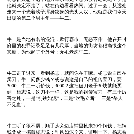
他就决定不走了，站在街边看看热闹。过了一会，从远处
走来一个光着膀子浑身纹身的光头大汉，他就是我们今天
出场的第二个男主角——牛二。
牛二是当地有名的混混，欺行霸市、无恶不作，他在开封
府里的犯罪记录足足有几尺厚，当地的街坊都很痛恨这个
恶霸，为他起了个外号：无毛老虎牛二。
牛二走了过来，看到杨志，就问你在干嘛。杨志说自己在
卖刀，牛二问多少钱？杨志说这是自己的祖传宝刀，要
3000。牛二一听价钱，3000？这把破刀老子30块就能买
到！杨志说，这刀不一样，这是我的祖传宝刀，有三个厉
害之处，一是“削铁如泥”，二是“吹毛立断”，三是“杀人
不见血”。
牛二听了很不屑，顺手从旁边店铺里抢来20个铜钱，把铜
钱叠成一摞跟杨志说：削铁如泥？来，证明一下。杨志卷