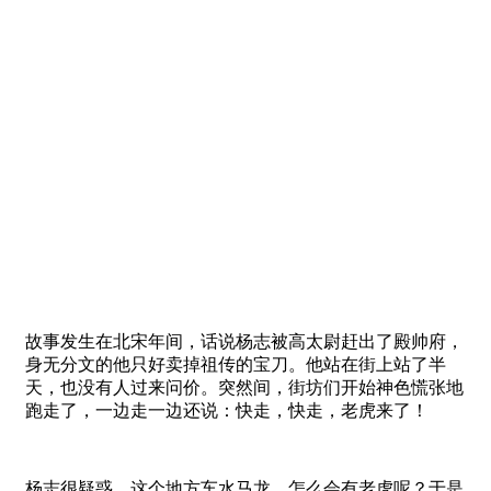
故事发生在北宋年间，话说杨志被高太尉赶出了殿帅府，
身无分文的他只好卖掉祖传的宝刀。他站在街上站了半
天，也没有人过来问价。突然间，街坊们开始神色慌张地
跑走了，一边走一边还说：快走，快走，老虎来了！
杨志很疑惑，这个地方车水马龙，怎么会有老虎呢？于是