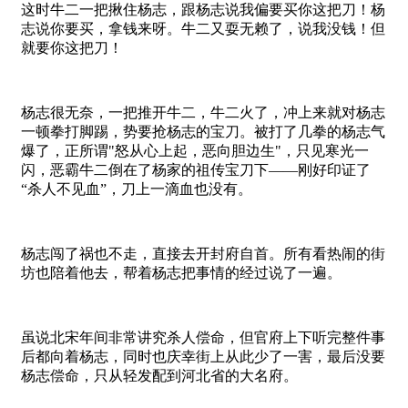
这时牛二一把揪住杨志，跟杨志说我偏要买你这把刀！杨
志说你要买，拿钱来呀。牛二又耍无赖了，说我没钱！但
就要你这把刀！
杨志很无奈，一把推开牛二，牛二火了，冲上来就对杨志
一顿拳打脚踢，势要抢杨志的宝刀。被打了几拳的杨志气
爆了，正所谓"怒从心上起，恶向胆边生"，只见寒光一
闪，恶霸牛二倒在了杨家的祖传宝刀下——刚好印证了
“杀人不见血”，刀上一滴血也没有。
杨志闯了祸也不走，直接去开封府自首。所有看热闹的街
坊也陪着他去，帮着杨志把事情的经过说了一遍。
虽说北宋年间非常讲究杀人偿命，但官府上下听完整件事
后都向着杨志，同时也庆幸街上从此少了一害，最后没要
杨志偿命，只从轻发配到河北省的大名府。