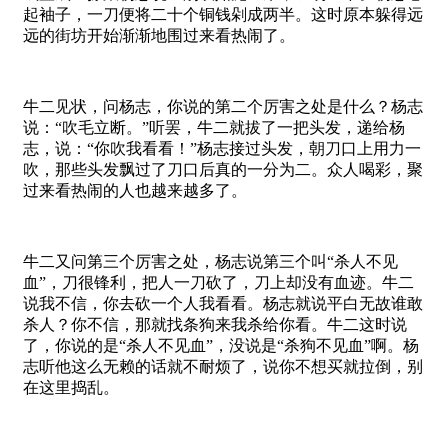
起袖子，一刀便将二十个铜钱剁成两半。这时原本躲得远
远的街坊开始渐渐地围过来看热闹了。
牛二见状，问杨志，你说的第二个厉害之处是什么？杨志
说：“吹毛立断。”听罢，牛二就拔了一把头发，递给杨
志，说：“你吹我看看！”杨志接过头发，朝刀口上用力一
吹，那些头发飘过了刀口后真的一分为二。众人喝彩，聚
过来看热闹的人也越来越多了。
牛二又问第三个厉害之处，杨志说第三个叫“杀人不见
血”，刀很锋利，把人一刀砍了，刀上却没有血迹。牛二
说我不信，你去砍一个人我看看。杨志就说平白无故谁敢
杀人？你不信，那就找条狗来我杀给你看。牛二这时说
了，你说的是“杀人不见血”，没说是“杀狗不见血”啊。杨
志听他这么无赖的话就不耐烦了，说你不想买就拉倒，别
在这里捣乱。