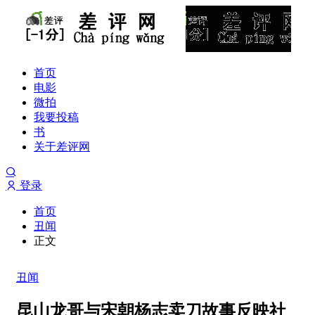
首页
电影
微拍
我要投稿
书
关于差评网
登录
首页
丑闻
正文
丑闻
昆山龙哥与宋朝杨志卖刀故事反映社