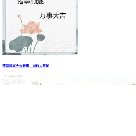
李宗瑞案今天开审，回顾大事记