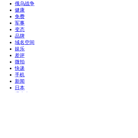
俄乌战争
健康
免费
军事
变态
品牌
域名空间
娱乐
差评
微拍
快递
手机
新闻
日本
曝光台
未分类
李宗瑞
消息
生活
电影
疫情