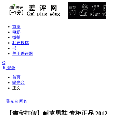
首页
电影
微拍
我要投稿
书
关于差评网
登录
首页
曝光台
正文
曝光台
网购
【淘宝打假】耐克男鞋 专柜正品 2012