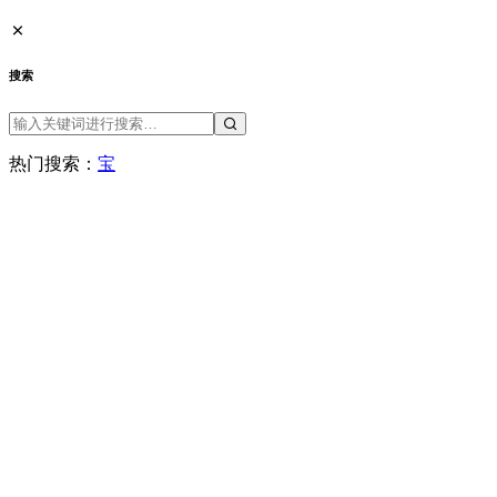
品牌
域名空间
娱乐
差评
微拍
快递
手机
新闻
日本
曝光台
未分类
李宗瑞
消息
生活
电影
疫情
社会
网购
网银
苹果
迷你照