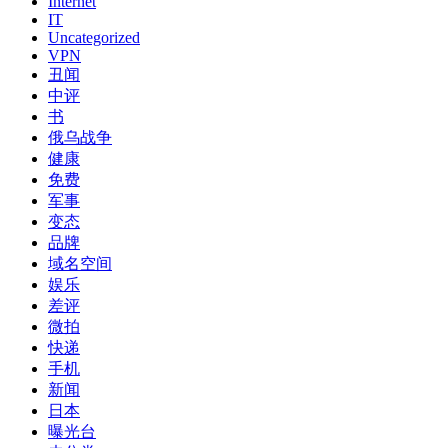
还在寻找李宗瑞27.5G完整版883分钟的同学