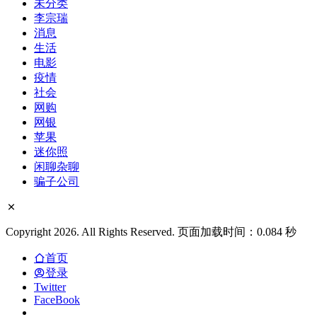
北京收钱删帖利益链曝光 一名网警受贿百万落网
分类
Internet
IT
Uncategorized
VPN
丑闻
中评
书
俄乌战争
健康
免费
军事
变态