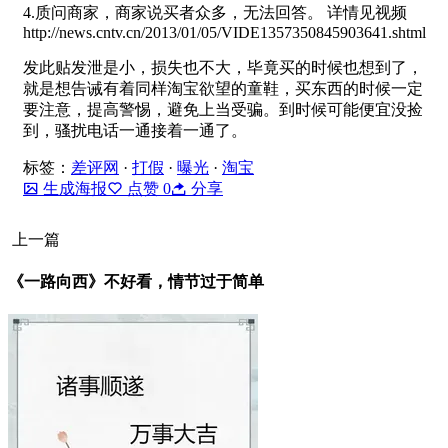
4.质问商家，商家说买者众多，无法回答。 详情见视频
http://news.cntv.cn/2013/01/05/VIDE1357350845903641.shtml
发此贴发泄是小，损失也不大，毕竟买的时候也想到了，
就是想告诫有着同样淘宝欲望的童鞋，买东西的时候一定
要注意，提高警惕，避免上当受骗。到时候可能便宜没捡
到，骚扰电话一通接着一通了。
标签：
差评网
·
打假
·
曝光
·
淘宝
生成海报
点赞
0
分享
上一篇
《一路向西》不好看，情节过于简单