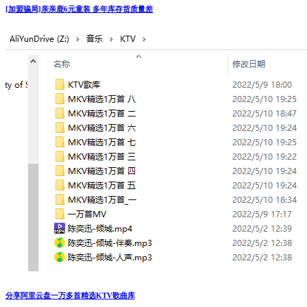
[加盟骗局]亲亲鹿6元童装 多年库存货质量差
分享阿里云盘一万多首精选KTV歌曲库