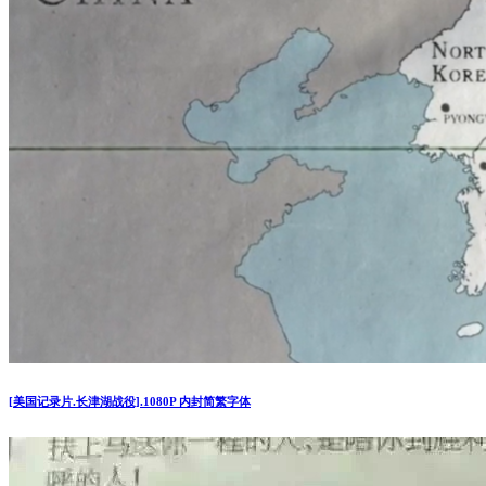
[美国记录片.长津湖战役].1080P 内封简繁字体