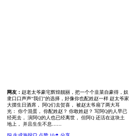
网友：
赵老太爷豪宅辉煌靓丽，把一个个韭菜自豪得，奴
隶口口声声“我们”的选择，好像你也配姓赵一样 赵太爷家
大摆生日酒席， 阿Q们去贺喜， 被赵太爷扇了两大耳
光： 你个混蛋， 你配姓赵？ 你敢姓赵？ 写阿Q的人早已
经死去， 演阿Q的人也已经离世， 但阿Q 还活在这块土
地上， 并且生生不息……
生成海报
点赞
10
分享